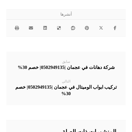
سابق
شركة دهانات في عجمان |0502949135| خصم 30%
التالي
تركيب ابواب الوميتال في عجمان |0502949135| خصم
30%
المنشورات ذات الصلة ...