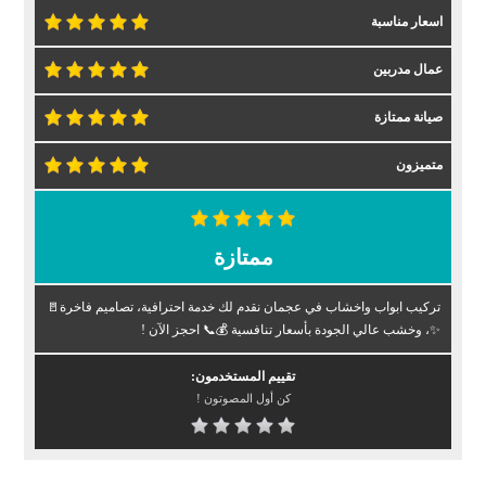
اسعار مناسبة
عمال مدربين
صيانة ممتازة
متميزون
ممتازة
تركيب ابواب واخشاب في عجمان نقدم لك خدمة احترافية، تصاميم فاخرة🚪
✨، وخشب عالي الجودة بأسعار تنافسية 💰📞 احجز الآن !
تقييم المستخدمون:
كن أول المصوتون !