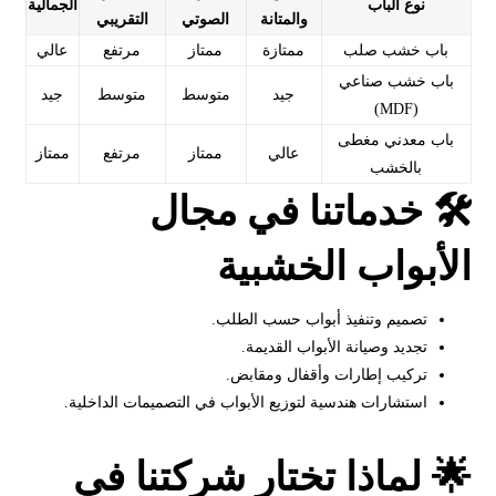
نوع الباب
الجمالية
والمتانة
الصوتي
التقريبي
باب خشب صلب
ممتازة
ممتاز
مرتفع
عالي
باب خشب صناعي
جيد
متوسط
متوسط
جيد
(MDF)
باب معدني مغطى
عالي
ممتاز
مرتفع
ممتاز
بالخشب
🛠️ خدماتنا في مجال
الأبواب الخشبية
تصميم وتنفيذ أبواب حسب الطلب.
تجديد وصيانة الأبواب القديمة.
تركيب إطارات وأقفال ومقابض.
استشارات هندسية لتوزيع الأبواب في التصميمات الداخلية.
🌟 لماذا تختار شركتنا في