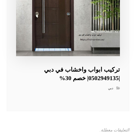
تركيب ابواب واخشاب في دبي
|0502949135| خصم 30%
دبي
التعليقات معطلة.