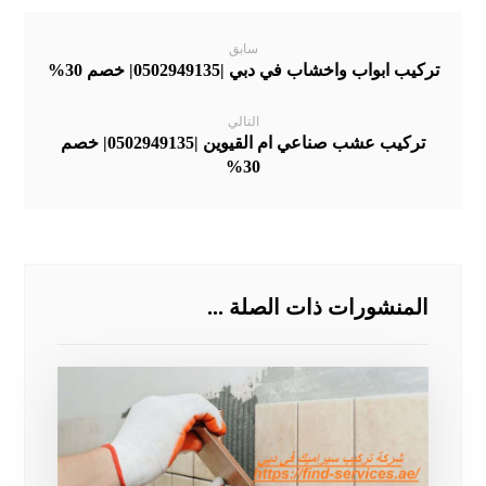
سابق
تركيب ابواب واخشاب في دبي |0502949135| خصم 30%
التالي
تركيب عشب صناعي ام القيوين |0502949135| خصم
30%
المنشورات ذات الصلة ...