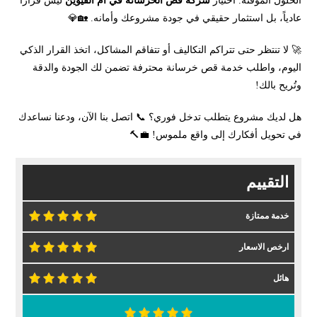
الحلول المؤقتة. اختيار
شركة قص الخرسانة في أم القيوين
ليس قراراً
عادياً، بل استثمار حقيقي في جودة مشروعك وأمانه. 🏡💎
🚀 لا تنتظر حتى تتراكم التكاليف أو تتفاقم المشاكل، اتخذ القرار الذكي
اليوم، واطلب خدمة قص خرسانة محترفة تضمن لك الجودة والدقة
وتُريح بالك!
هل لديك مشروع يتطلب تدخل فوري؟ 📞 اتصل بنا الآن، ودعنا نساعدك
في تحويل أفكارك إلى واقع ملموس! 💼🔨
التقييم
خدمة ممتازة
ارخص الاسعار
هائل