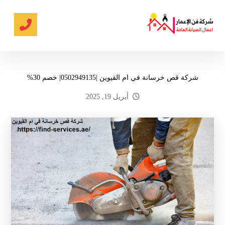
شركة قص خرسانة في ام القيوين |0502949135| خصم 30%
أبريل 19, 2025