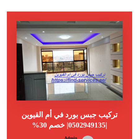
تركيب جبس بورد في أم القيوين
|0502949135| خصم 30%
Admin