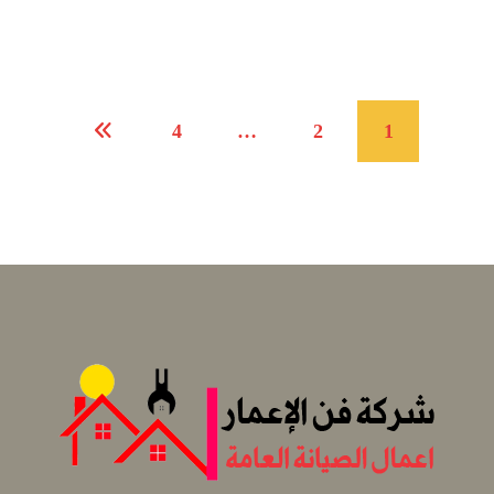
4
…
2
1