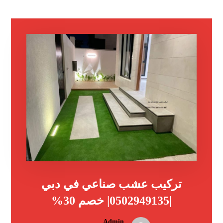
تركيب عشب صناعي في دبي
|0502949135| خصم 30%
Admin