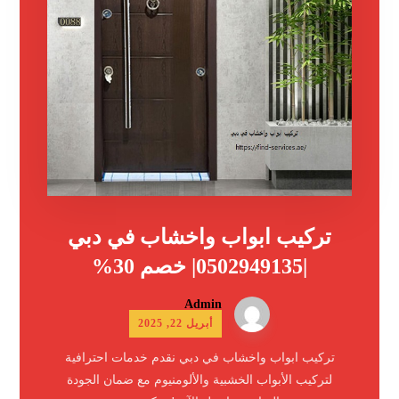
تركيب ابواب واخشاب في دبي
|0502949135| خصم 30%
Admin
أبريل 22, 2025
تركيب ابواب واخشاب في دبي نقدم خدمات احترافية
لتركيب الأبواب الخشبية والألومنيوم مع ضمان الجودة