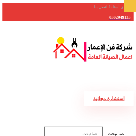
لديك أي أسئلة؟ اتصل بنا
0502949135
استشارة مجانية
عما تبحث ...