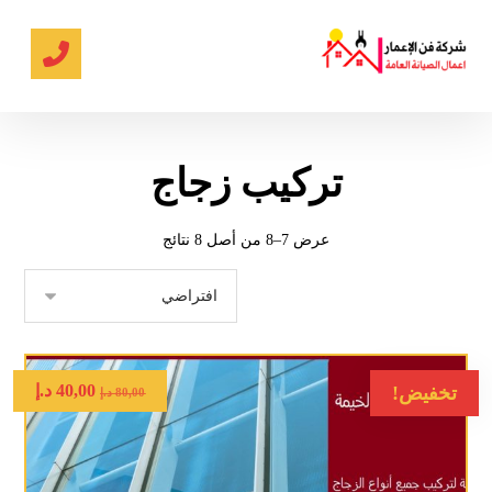
تركيب زجاج
عرض 7–8 من أصل 8 نتائج
40,00
د.إ
تخفيض!
80,00
د.إ