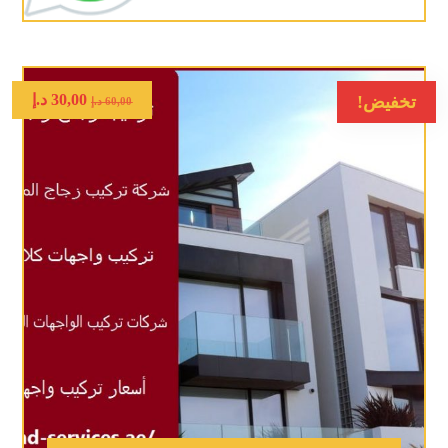
30,00
د.إ
تخفيض!
60,00
د.إ