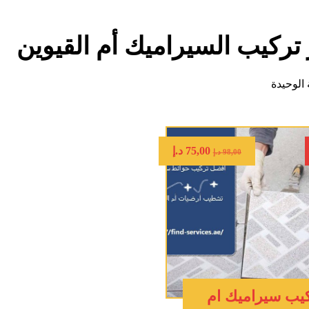
تركيب السيراميك أم القيوين
الوحيدة
75,00
د.إ
98,00
د.إ
يب سيراميك ام