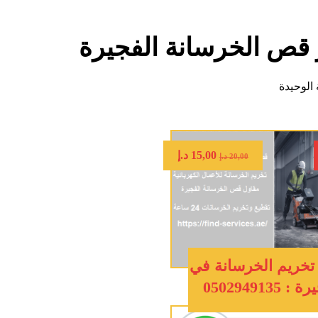
 قص الخرسانة الفجيرة
الوحيدة
15,00
د.إ
20,00
د.إ
خريم الخرسانة في
 0502949135