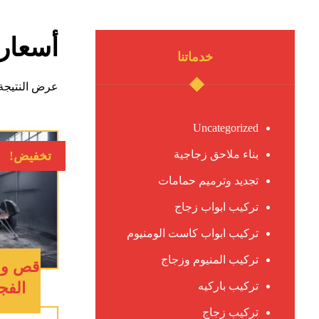
أسعار
خدماتنا
عرض النتيجة 
Uncategorized
بناء ملاحق زجاجية
تخفيض!
تجديد وترميم حمامات
تركيب ابواب زجاج
تركيب ابواب كاست الومنيوم
تركيب المنيوم وزجاج
قص و ت
الفجيرة :
تركيب باركيه
تركيب زجاج