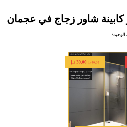
كابينة شاور زجاج في عجمان
الوحيدة
30,00
د.إ
40,00
د.إ