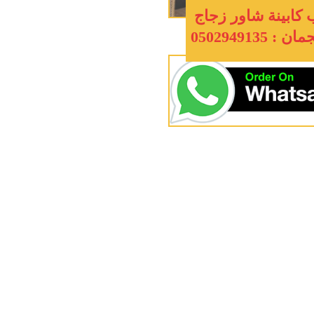
 كابينة شاور زجاج
 0502949135