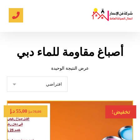
أصباغ مقاومة للماء دبي
عرض النتيجة الوحيدة
55,00
د.إ
تخفيض!
70,00
د.إ