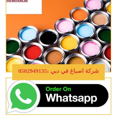
شركة اصباغ في دبي :0502949135