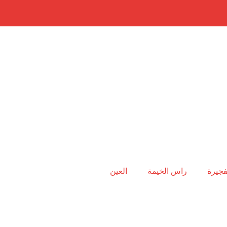
فجيرة
راس الخيمة
العين