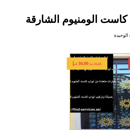
كاست الومنيوم الشارقة
الوحيدة
30,00
د.إ
40,00
د.إ