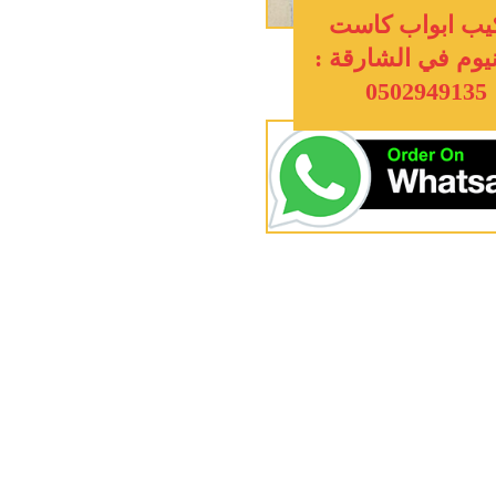
يب ابواب كاست
يوم في الشارقة :
0502949135