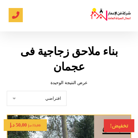
بناء ملاحق زجاجية فى
عجمان
عرض النتيجة الوحيدة
50,00
د.إ
تخفيض!
75,00
د.إ