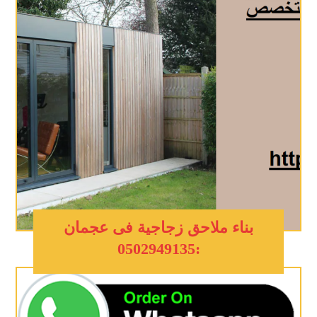
بناء ملاحق زجاجية فى عجمان
:0502949135