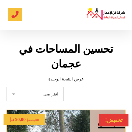
تحسين المساحات في
عجمان
عرض النتيجة الوحيدة
50,00
د.إ
تخفيض!
75,00
د.إ