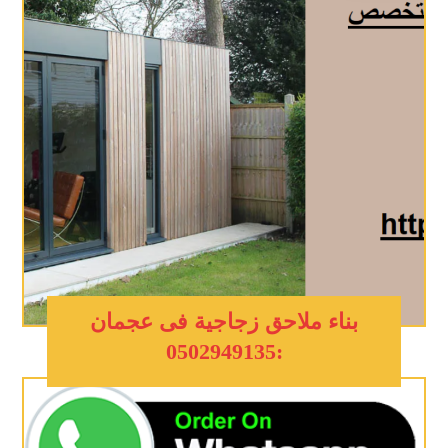
بناء ملاحق زجاجية فى عجمان
:0502949135