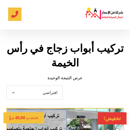
تركيب أبواب زجاج في رأس
الخيمة
عرض النتيجة الوحيدة
40,00
د.إ
تخفيض!
50,00
د.إ