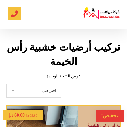
تركيب أرضيات خشبية رأس
الخيمة
عرض النتيجة الوحيدة
60,00
د.إ
تخفيض!
89,00
د.إ