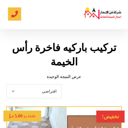
تركيب باركيه فاخرة رأس
الخيمة
عرض النتيجة الوحيدة
5,00
د.إ
تخفيض!
10,00
د.إ