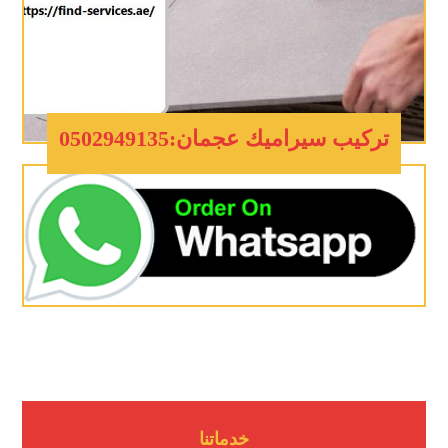
تركيب سيراميك عجمان:0502949135
خدماتنا