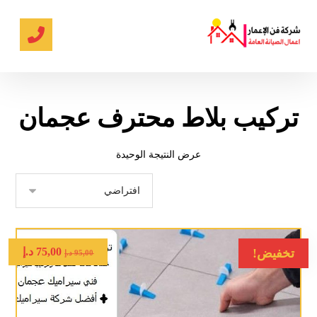
تركيب بلاط محترف عجمان
عرض النتيجة الوحيدة
75,00
د.إ
تخفيض!
95,00
د.إ