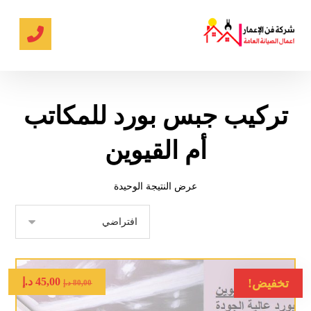
تركيب جبس بورد للمكاتب
أم القيوين
عرض النتيجة الوحيدة
45,00
د.إ
تخفيض!
80,00
د.إ