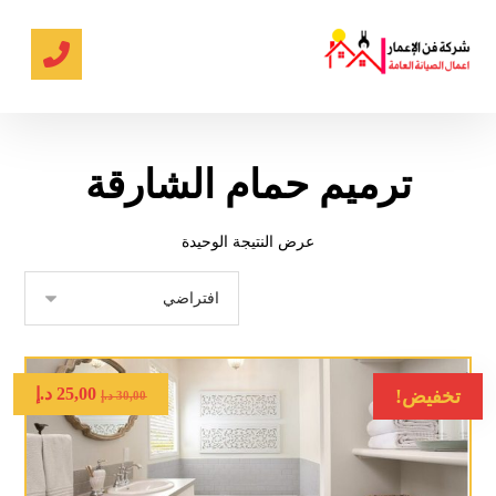
ترميم حمام الشارقة
عرض النتيجة الوحيدة
25,00
د.إ
تخفيض!
30,00
د.إ