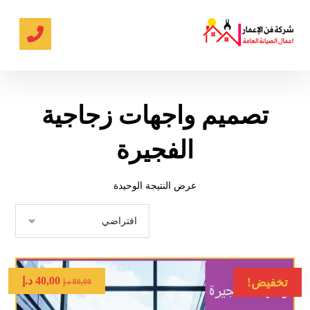
تصميم واجهات زجاجية
الفجيرة
عرض النتيجة الوحيدة
40,00
د.إ
تخفيض!
80,00
د.إ