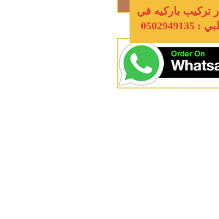
 تركيب باركيه في
 0502949135