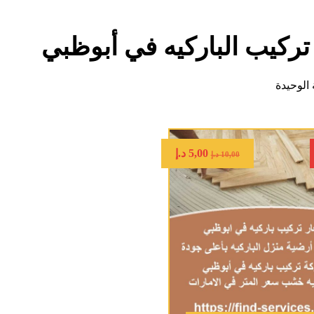
تركيب الباركيه في أبوظبي
الوحيدة
5,00
د.إ
10,00
د.إ