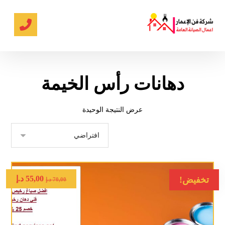
دهانات رأس الخيمة
عرض النتيجة الوحيدة
55,00
د.إ
تخفيض!
70,00
د.إ