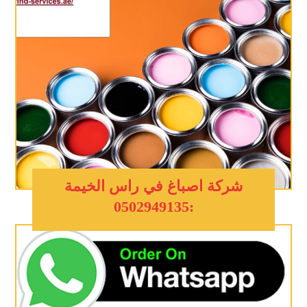
شركة اصباغ في راس الخيمة
:0502949135