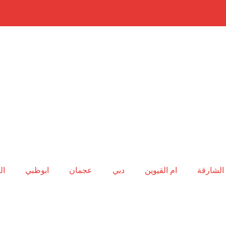
الشارقة
ام القيوين
دبي
عجمان
ابوظبي
ال