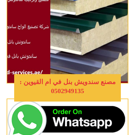
مصنع سندويش بنل في ام القيوين :
0502949135