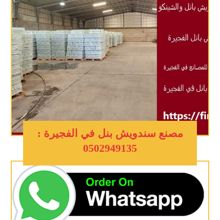
مصنع سندويش بنل في الفجيرة :
0502949135