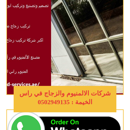
شركات الالمنيوم والزجاج في راس
الخيمة : 0502949135