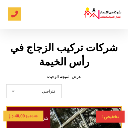
شركات تركيب الزجاج في
رأس الخيمة
عرض النتيجة الوحيدة
40,00
د.إ
تخفيض!
90,00
د.إ