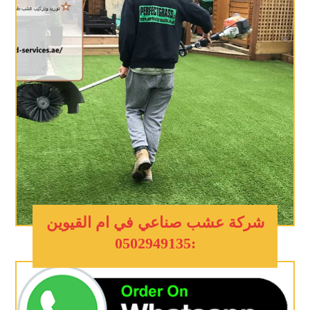
شركة عشب صناعي في ام القيوين
:0502949135