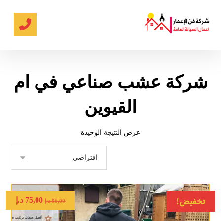
شركة عشب صناعي في ام
القيوين
عرض النتيجة الوحيدة
75,00
د.إ
تخفيض!
95,00
د.إ