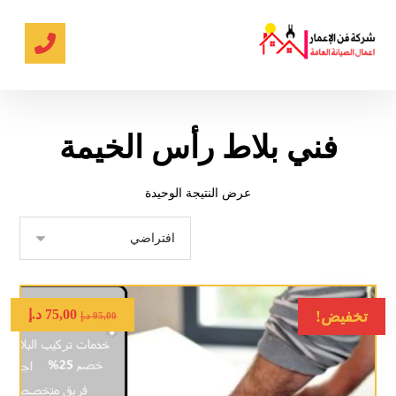
فني بلاط رأس الخيمة
عرض النتيجة الوحيدة
75,00
د.إ
تخفيض!
95,00
د.إ