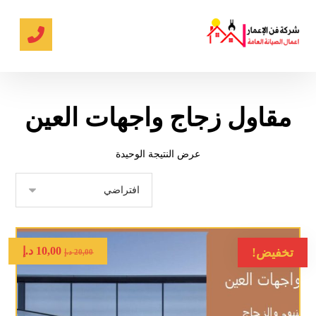
مقاول زجاج واجهات العين
عرض النتيجة الوحيدة
10,00
د.إ
تخفيض!
20,00
د.إ