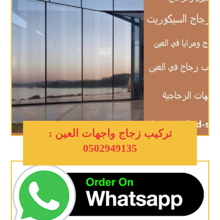
تركيب زجاج واجهات العين :
0502949135