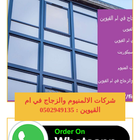
شركات الالمنيوم والزجاج في ام
القيوين : 0502949135