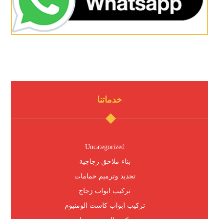
خدماتنا
Uncategorized
بناء ملاحق زجاجية
تجديد وترميم حمامات
تركيب ابواب زجاج
تركيب ابواب كاست الومنيوم