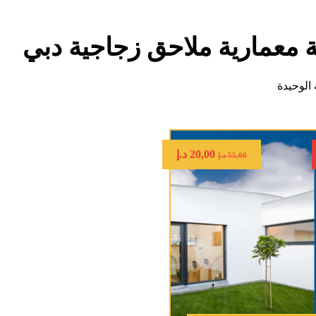
 معمارية ملاحق زجاجية دبي
الوحيدة
20,00
د.إ
55,00
د.إ