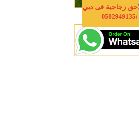
لاحق زجاجية فى دبي
:0502949135