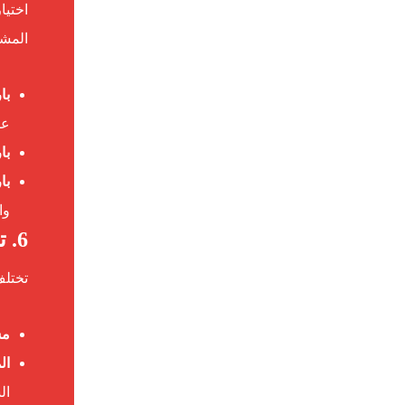
اختيا
المشه
با
عا
با
بار
وا
6. تكلفة تركيب الباركيه بناءً على المساحة في أم القيوين
تختل
مسا
الم
ال