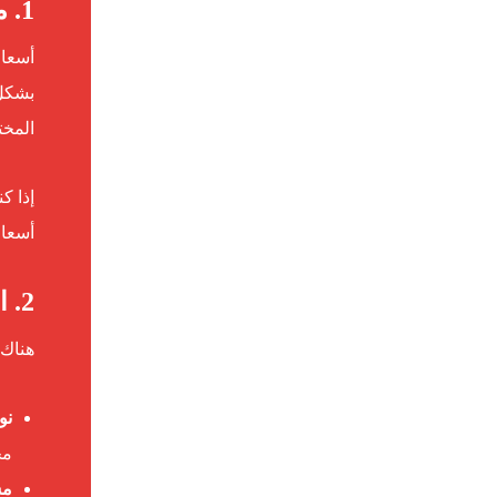
1. ما هي أسعار تركيب باركيه في أم القيوين؟
أسعار
بشكل 
المخت
إذا ك
أسعار
2. العوامل المؤثرة في أسعار تركيب الباركيه في أم القيوين
هناك 
نو
مخ
مس