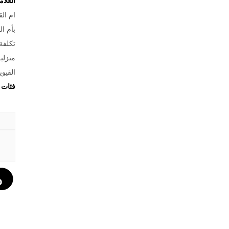
العلا
ام الق
بأم ال
تكلفة
منزلية
القيوي
فئات