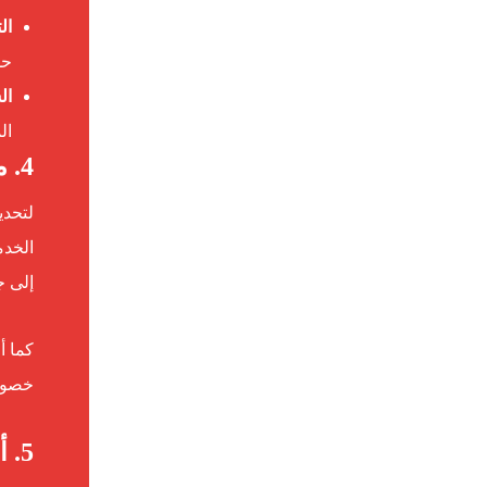
ال
حس
ال
ال
4. مقارنة أسعار تركيب الباركيه في أم القيوين
لتحدي
الخدم
إلى ج
كما أ
خصوم
5. أفضل أنواع الباركيه في أم القيوين