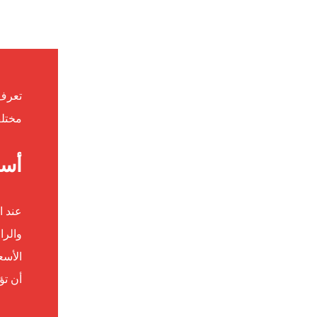
تعرف
مختلف
أسع
عند ا
والرا
الأسع
أن تؤ