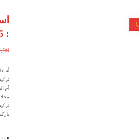
اسع
!
: 0502949135
,00
أسعار
تركيب
أم ال
محلات
تركيب
باركي