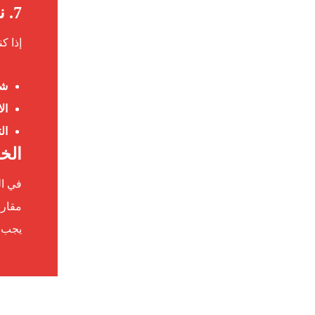
7. نصائح لتقليل تكلفة تركيب الباركيه في أم القيوين
إذا ك
شر
ال
ال
الخا
في ال
مقارن
يجب أ