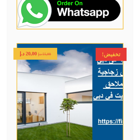
20,00
د.إ
تخفيض!
55,00
د.إ