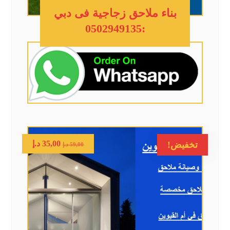
بناء ملاحق زجاجية فى دبي
:0502949135
35,00
د.إ
تخفيض!
59,00
د.إ