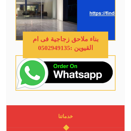
بناء ملاحق زجاجية فى ام
القيوين :0502949135
خدماتنا