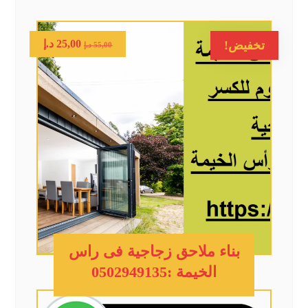
25,00
د.إ
تخفيض!
55,00
د.إ
بناء ملاحق زجاجية فى راس
الخيمة :0502949135