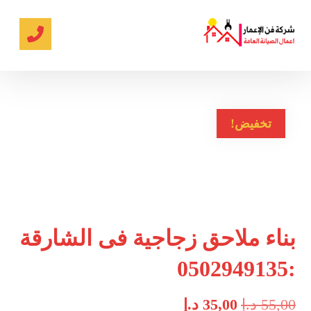
تخفيض!
بناء ملاحق زجاجية فى الشارقة
:0502949135
55,00
د.إ
35,00
د.إ