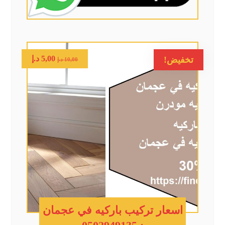
5,00
د.إ
تخفيض!
10,00
د.إ
اسعار تركيب باركيه في عجمان