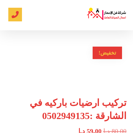
تخفيض!
تركيب ارضيات باركيه في
الشارقة :0502949135
80,00
د.إ
59,00
د.إ