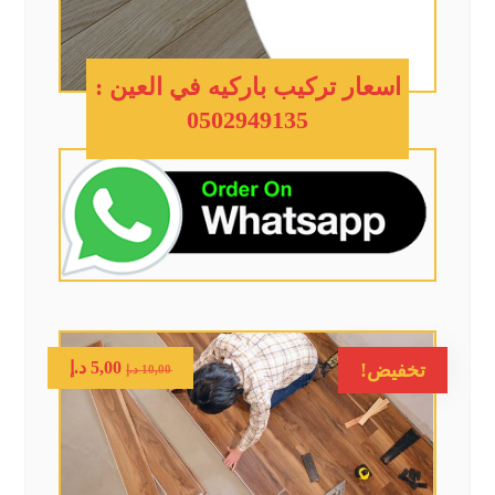
اسعار تركيب باركيه في العين :
0502949135
5,00
د.إ
تخفيض!
10,00
د.إ