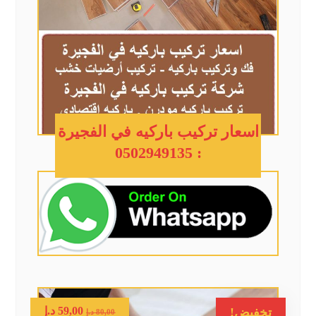
اسعار تركيب باركيه في الفجيرة
: 0502949135
59,00
د.إ
تخفيض!
80,00
د.إ