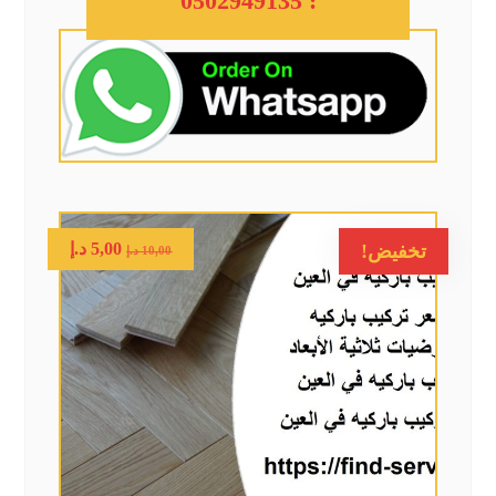
: 0502949135
5,00
د.إ
تخفيض!
10,00
د.إ