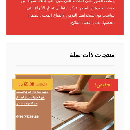
يمكنك العثور على الخدمة التي تلبي احتياجاتك، سواء من
حيث الجودة أو السعر. تذكر دائمًا أن تختار الأنواع التي
تتناسب مع استخدامك اليومي والمناخ المحلي لضمان
الحصول على أفضل النتائج.
منتجات ذات صلة
65,00
د.إ
تخفيض!
89,00
د.إ