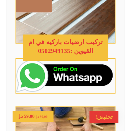
تركيب ارضيات باركيه في ام
القيوين :0502949135
59,00
د.إ
تخفيض!
80,00
د.إ