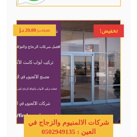
20,00
د.إ
تخفيض!
40,00
د.إ
شركات الالمنيوم والزجاج في
العين : 0502949135