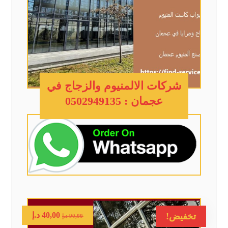
شركات الالمنيوم والزجاج في
عجمان : 0502949135
40,00
د.إ
تخفيض!
90,00
د.إ