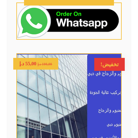
55,00
د.إ
تخفيض!
100,00
د.إ