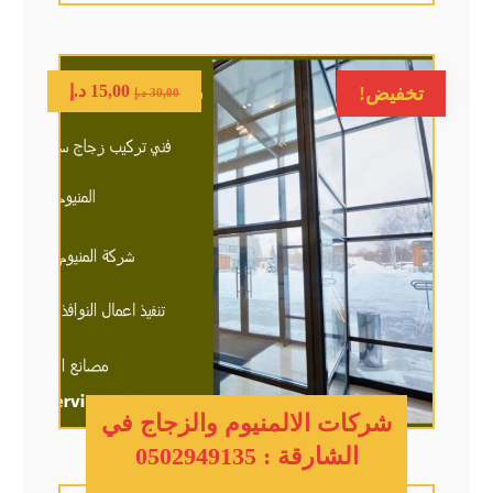
15,00
د.إ
تخفيض!
30,00
د.إ
شركات الالمنيوم والزجاج في
الشارقة : 0502949135