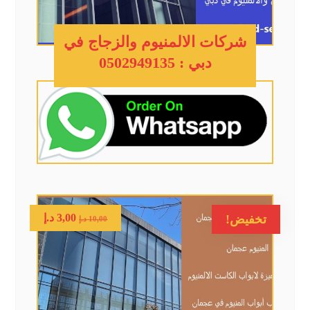
شركات الالمنيوم والزجاج في
دبي : 0502949135
3,00
د.إ
تخفيض!
10,00
د.إ