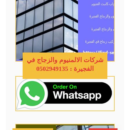
شركات الالمنيوم والزجاج في
الفجيرة : 0502949135