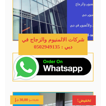
شركات الالمنيوم والزجاج في
دبي : 0502949135
30,00
د.إ
تخفيض!
70,00
د.إ