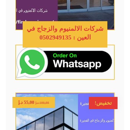
شركات الالمنيوم والزجاج في
العين : 0502949135
55,00
د.إ
تخفيض!
100,00
د.إ