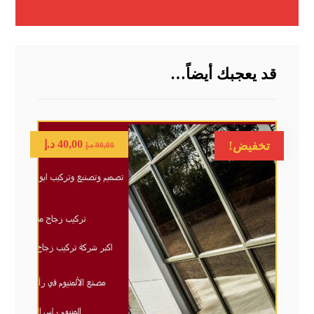
قد يعجبك أيضاً…
40,00
د.إ
تخفيض!
90,00
د.إ