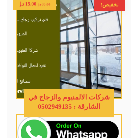
15,00
د.إ
تخفيض!
30,00
د.إ
شركات الالمنيوم والزجاج في
الشارقة : 0502949135