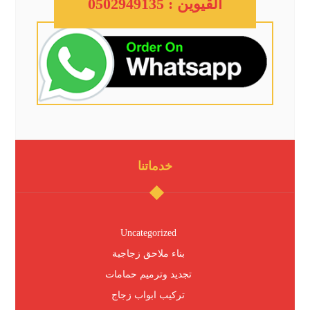
القيوين : 0502949135
خدماتنا
Uncategorized
بناء ملاحق زجاجية
تجديد وترميم حمامات
تركيب ابواب زجاج