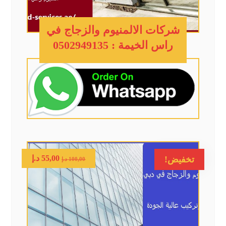
شركات الالمنيوم والزجاج في
راس الخيمة : 0502949135
55,00
د.إ
تخفيض!
100,00
د.إ