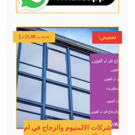
25,00
د.إ
تخفيض!
50,00
د.إ
شركات الالمنيوم والزجاج في ام