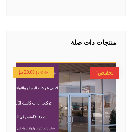
منتجات ذات صلة
20,00
د.إ
تخفيض!
40,00
د.إ