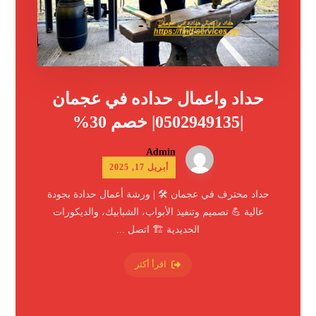
حداد واعمال حداده في عجمان
|0502949135| خصم 30%
Admin
أبريل 17, 2025
حداد محترف في عجمان 🛠️ | ورشة أعمال حدادة بجودة
عالية 💪 تصميم وتنفيذ الأبواب، الشبابيك، والديكورات
الحديدية 🏗️ اتصل ...
اقرأ أكثر