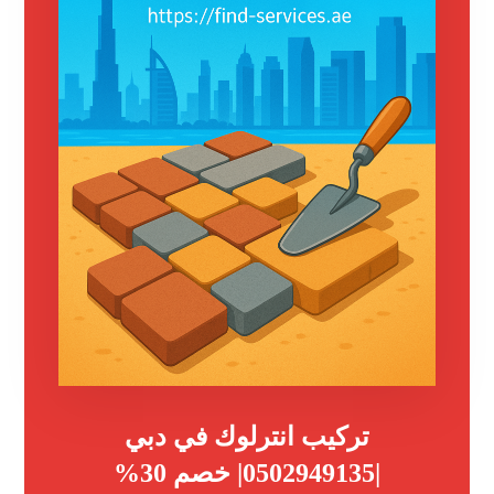
تركيب انترلوك في دبي
|0502949135| خصم 30%