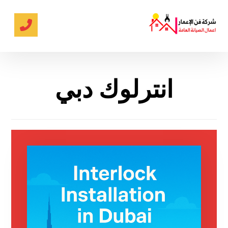
انترلوك دبي