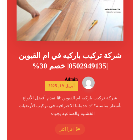
شركة تركيب باركيه في ام القيوين
|0502949135| خصم 30%
Admin
أبريل 19, 2025
شركة تركيب باركيه ام القيوين 🛠️ تقدم أفضل الأنواع
بأسعار مناسبة؟ ✅ خدماتنا الاحترافية في تركيب الأرضيات
الخشبية والصناعية بجودة ...
اقرأ أكثر