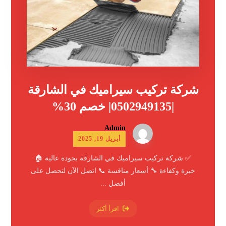
شركة تركيب سيراميك في الشارقة
|0502949135| خصم 30%
Admin
أبريل 19, 2025
✅ شركة تركيب سيراميك في الشارقة بجودة عالية 🏠
خبرة وكفاءة 🔧 أسعار منافسة 📞 اتصل الآن لتحصل على
أفضل ...
اقرأ أكثر