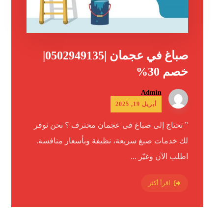
صباغ في عجمان |0502949135|
خصم 30%
Admin
أبريل 19, 2025
” تحتاج إلى صباغ فى عجمان محترف ؟ نحن نوفر
لك خدمات صبغ سريعة، نظيفة وبأسعار منافسة.
اطلب الآن وغيّر ...
اقرأ أكثر