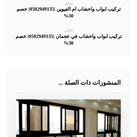
سابق
تركيب ابواب واخشاب ام القيوين |0502949135| خصم
30%
التالي
تركيب ابواب واخشاب في عجمان |0502949135| خصم
30%
المنشورات ذات الصلة ...